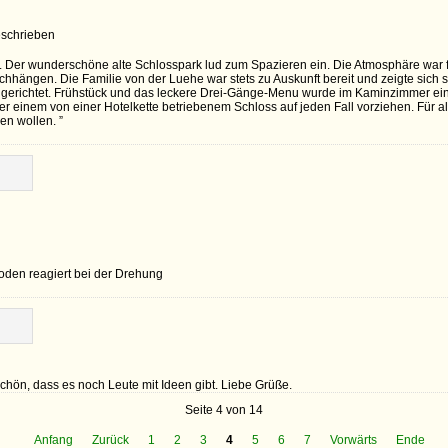
eschrieben
l. Der wunderschöne alte Schlosspark lud zum Spazieren ein. Die Atmosphäre war f
ängen. Die Familie von der Luehe war stets zu Auskunft bereit und zeigte sich s
ngerichtet. Frühstück und das leckere Drei-Gänge-Menu wurde im Kaminzimmer ein
er einem von einer Hotelkette betriebenem Schloss auf jeden Fall vorziehen. Für a
n wollen. ”
boden reagiert bei der Drehung
Schön, dass es noch Leute mit Ideen gibt. Liebe Grüße.
Seite 4 von 14
Anfang
Zurück
1
2
3
4
5
6
7
Vorwärts
Ende