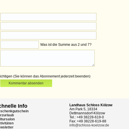
Was ist die Summe aus 2 und 7?
chtigen (Sie können das Abonnement jederzeit beenden)
Kommentar absenden
chnelle Info
Landhaus Schloss Kölzow
Am Park 5, 18334
schenkgutschein
Dettmannsdorf-Kölzow
rzurlaub
Tel.: +49 38228-619-0
ltursalon
Fax: +49 38228-619-88
tivitäten
info@schloss-koelzow.de
wsletter