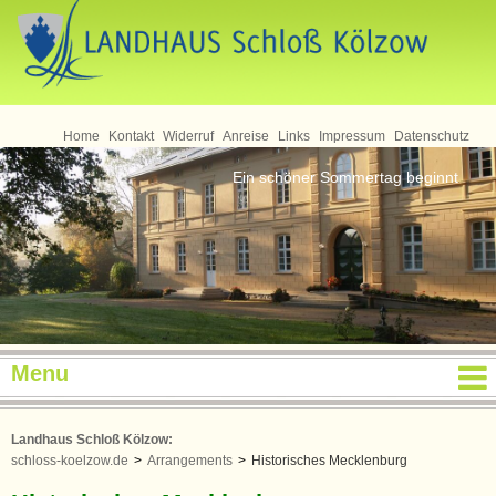
Home
Kontakt
Widerruf
Anreise
Links
Impressum
Datenschutz
Ein schöner Sommertag beginnt
Menu
Landhaus Schloß Kölzow:
schloss-koelzow.de
>
Arrangements
>
Historisches Mecklenburg