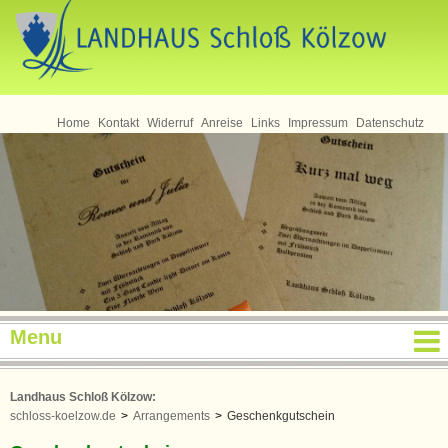
Home
Kontakt
Widerruf
Anreise
Links
Impressum
Datenschutz
Menu
Landhaus Schloß Kölzow:
schloss-koelzow.de
>
Arrangements
>
Geschenkgutschein