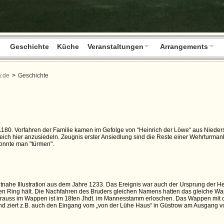
Geschichte
Küche
Veranstaltungen
Arrangements
w.de
>
Geschichte
 1180. Vorfahren der Familie kamen im Gefolge von “Heinrich der Löwe“ aus Niede
eich hier anzusiedeln. Zeugnis erster Ansiedlung sind die Reste einer Wehrturman
onnte man "türmen".
eitnahe Illustration aus dem Jahre 1233. Das Ereignis war auch der Ursprung der H
n Ring hält. Die Nachfahren des Bruders gleichen Namens hatten das gleiche Wa
Strauss im Wappen ist im 18ten Jhdt. im Mannesstamm erloschen. Das Wappen mit d
nd ziert z.B. auch den Eingang vom „von der Lühe Haus“ in Güstrow am Ausgang 