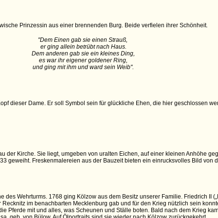
awische Prinzessin aus einer brennenden Burg. Beide verfielen ihrer Schönheit
.
"Dem Einen gab sie einen Strauß,
er ging allein betrübt nach Haus.
Dem anderen gab sie ein kleines Ding,
es war ihr eigener goldener Ring,
und ging mit ihm und ward sein Weib".
f dieser Dame. Er soll Symbol sein für glückliche Ehen, die hier geschlossen we
au der Kirche. Sie liegt, umgeben von uralten Eichen, auf einer kleinen Anhöhe g
33 geweiht. Freskenmalereien aus der Bauzeit bieten ein einrucksvolles Bild von 
e des Wehrturms. 1768 ging Kölzow aus dem Besitz unserer Familie. Friedrich II („D
r Recknitz im benachbarten Mecklenburg gab und für den Krieg nützlich sein konnte
ie Pferde mit und alles, was Scheunen und Ställe boten. Bald nach dem Krieg kam 
a, geb. von Bülow. Auf Ölportraits sind sie wieder nach Kölzow zurückgekehrt.