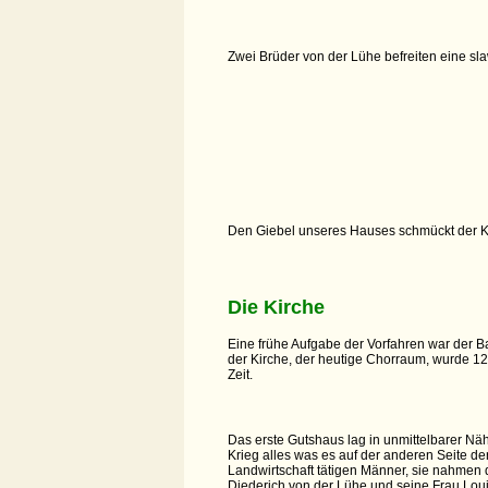
Zwei Brüder von der Lühe befreiten eine sl
Den Giebel unseres Hauses schmückt der Kop
Die Kirche
Eine frühe Aufgabe der Vorfahren war der B
der Kirche, der heutige Chorraum, wurde 12
Zeit.
Das erste Gutshaus lag in unmittelbarer Näh
Krieg alles was es auf der anderen Seite de
Landwirtschaft tätigen Männer, sie nahmen d
Diederich von der Lühe und seine Frau Louis