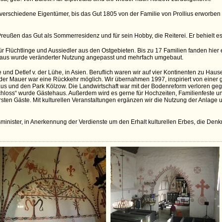
verschiedene Eigentümer, bis das Gut 1805 von der Familie von Prollius erworbe
reußen das Gut als Sommerresidenz und für sein Hobby, die Reiterei. Er behielt es
ür Flüchtlinge und Aussiedler aus den Ostgebieten. Bis zu 17 Familien fanden hie
aus wurde veränderter Nutzung angepasst und mehrfach umgebaut.
und Detlef v. der Lühe, in Asien. Beruflich waren wir auf vier Kontinenten zu Hau
der Mauer war eine Rückkehr möglich. Wir übernahmen 1997, inspiriert von einer g
aus und den Park Kölzow. Die Landwirtschaft war mit der Bodenreform verloren g
„Schloss“ wurde Gästehaus. Außerdem wird es gerne für Hochzeiten, Familienfeste u
ten Gäste. Mit kulturellen Veranstaltungen ergänzen wir die Nutzung der Anlage u
minister, in Anerkennung der Verdienste um den Erhalt kulturellen Erbes, die Den