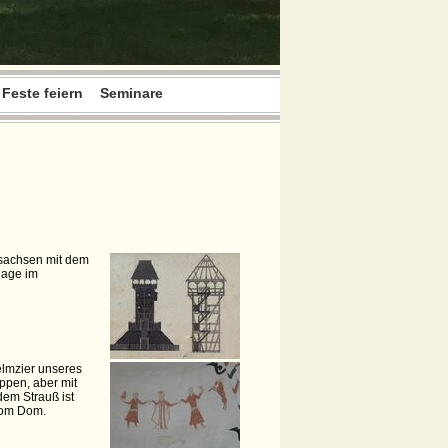
Feste feiern
Seminare
rsachsen mit dem
lage im
elmzier unseres
ppen, aber mit
em Strauß ist
vom Dom.