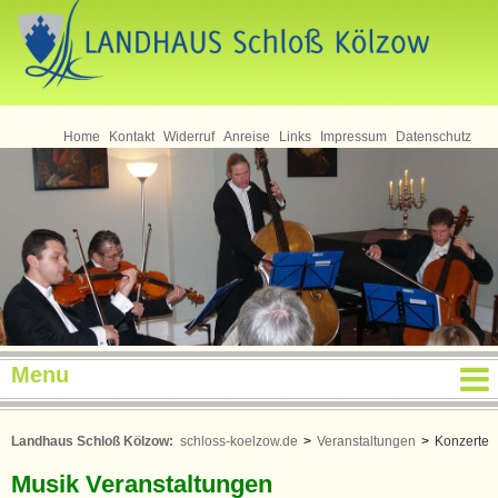
Home
Kontakt
Widerruf
Anreise
Links
Impressum
Datenschutz
Menu
Landhaus Schloß Kölzow:
schloss-koelzow.de
>
Veranstaltungen
>
Konzerte
Musik Veranstaltungen