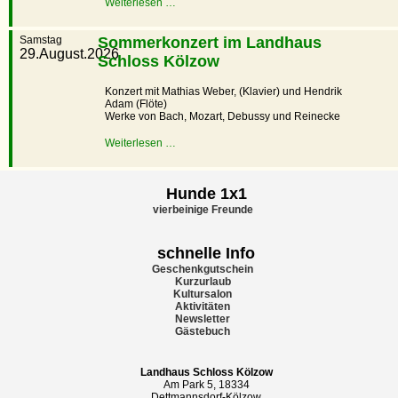
Weiterlesen …
Samstag
Sommerkonzert im Landhaus
29.August.2026
Schloss Kölzow
Konzert mit Mathias Weber, (Klavier) und Hendrik
Adam (Flöte)
Werke von Bach, Mozart, Debussy und Reinecke
Weiterlesen …
Hunde 1x1
vierbeinige Freunde
schnelle Info
Geschenkgutschein
Kurzurlaub
Kultursalon
Aktivitäten
Newsletter
Gästebuch
Landhaus Schloss Kölzow
Am Park 5, 18334
Dettmannsdorf-Kölzow