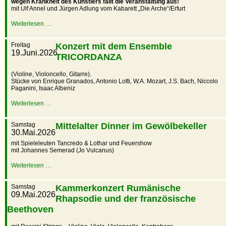
wegen Krankheit des Künstlers fällt die Veranstaltung aus!
mit Ulf Annel und Jürgen Adlung vom Kabarett „Die Arche“/Erfurt
Weiterlesen …
Freitag
Konzert mit dem Ensemble
19.Juni.2026
TRICORDANZA
(Violine, Violoncello, Gitarre).
Stücke von Enrique Granados, Antonio Lotti, W.A. Mozart, J.S. Bach, Niccolo
Paganini, Isaac Albeniz
Weiterlesen …
Samstag
Mittelalter Dinner im Gewölbekeller
30.Mai.2026
mit Spieleleuten Tancredo & Lothar und Feuershow
mit Johannes Semerad (Jo Vulcanus)
Weiterlesen …
Samstag
Kammerkonzert Rumänische
09.Mai.2026
Rhapsodie und der französische
Beethoven