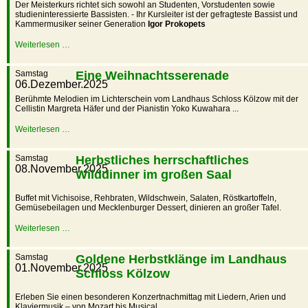
Der Meisterkurs richtet sich sowohl an Studenten, Vorstudenten sowie
studieninteressierte Bassisten. - Ihr Kursleiter ist der gefragteste Bassist und
Kammermusiker seiner Generation
Igor Prokopets
Weiterlesen …
Samstag
Eine Weihnachtsserenade
06.Dezember.2025
Berühmte Melodien im Lichterschein vom Landhaus Schloss Kölzow mit der
Cellistin Margreta Häfer und der Pianistin Yoko Kuwahara ...
Weiterlesen …
Samstag
Herbstliches herrschaftliches
08.November.2025
Wilddinner im großen Saal
Buffet mit Vichisoise, Rehbraten, Wildschwein, Salaten, Röstkartoffeln,
Gemüsebeilagen und Mecklenburger Dessert, dinieren an großer Tafel.
Weiterlesen …
Samstag
Goldene Herbstklänge im Landhaus
01.November.2025
Schloss Kölzow
Erleben Sie einen besonderen Konzertnachmittag mit Liedern, Arien und
Klaviermusik – von Mozart bis Musical...