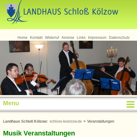
Seminare
Home
Kontakt
Widerruf
Anreise
Links
Impressum
Datenschutz
Menu
Landhaus Schloß Kölzow:
schloss-koelzow.de
>
Veranstaltungen
Musik Veranstaltungen