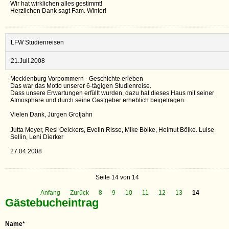
Wir hat wirklichen alles gestimmt!
Herzlichen Dank sagt Fam. Winter!
LFW Studienreisen
21.Juli.2008
Mecklenburg Vorpommern - Geschichte erleben
Das war das Motto unserer 6-tägigen Studienreise.
Dass unsere Erwartungen erfüllt wurden, dazu hat dieses Haus mit seiner
Atmosphäre und durch seine Gastgeber erheblich beigetragen.
Vielen Dank, Jürgen Grotjahn
Jutta Meyer, Resi Oelckers, Evelin Risse, Mike Bölke, Helmut Bölke. Luise
Sellin, Leni Dierker
27.04.2008
Seite 14 von 14
Anfang
Zurück
8
9
10
11
12
13
14
Gästebucheintrag
Name
*