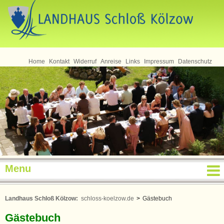
Seminare
Home
Kontakt
Widerruf
Anreise
Links
Impressum
Datenschutz
Menu
Landhaus Schloß Kölzow:
schloss-koelzow.de
>
Gästebuch
Gästebuch