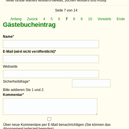
Nette Grüße Marlies Mölders-Gewalt, Jochen Mölders und Rusty.
Seite 7 von 14
Anfang
Zurück
4
5
6
7
8
9
10
Vorwärts
Ende
Gästebucheintrag
Name
*
E-Mail (wird nicht veröffentlicht)
*
Webseite
Sicherheitsfrage
*
Bitte addieren Sie 1 und 2.
Kommentar
*
Über neue Kommentare per E-Mail benachrichtigen (Sie können das
Abonnement jederzeit beenden)