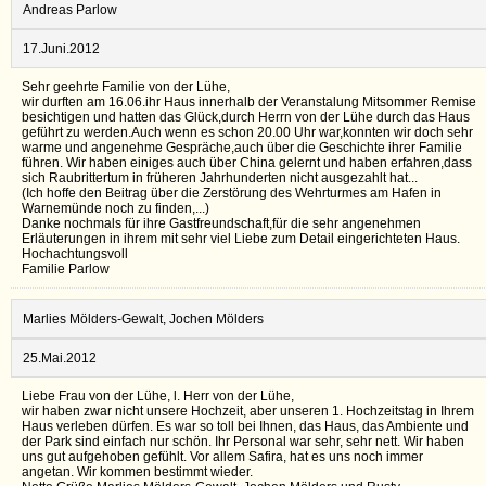
Andreas Parlow
17.Juni.2012
Sehr geehrte Familie von der Lühe,
wir durften am 16.06.ihr Haus innerhalb der Veranstalung Mitsommer Remise
besichtigen und hatten das Glück,durch Herrn von der Lühe durch das Haus
geführt zu werden.Auch wenn es schon 20.00 Uhr war,konnten wir doch sehr
warme und angenehme Gespräche,auch über die Geschichte ihrer Familie
führen. Wir haben einiges auch über China gelernt und haben erfahren,dass
sich Raubrittertum in früheren Jahrhunderten nicht ausgezahlt hat...
(Ich hoffe den Beitrag über die Zerstörung des Wehrturmes am Hafen in
Warnemünde noch zu finden,...)
Danke nochmals für ihre Gastfreundschaft,für die sehr angenehmen
Erläuterungen in ihrem mit sehr viel Liebe zum Detail eingerichteten Haus.
Hochachtungsvoll
Familie Parlow
Marlies Mölders-Gewalt, Jochen Mölders
25.Mai.2012
Liebe Frau von der Lühe, l. Herr von der Lühe,
wir haben zwar nicht unsere Hochzeit, aber unseren 1. Hochzeitstag in Ihrem
Haus verleben dürfen. Es war so toll bei Ihnen, das Haus, das Ambiente und
der Park sind einfach nur schön. Ihr Personal war sehr, sehr nett. Wir haben
uns gut aufgehoben gefühlt. Vor allem Safira, hat es uns noch immer
angetan. Wir kommen bestimmt wieder.