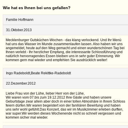
Wie hat es Ihnen bei uns gefallen?
Familie Hoffmann
31.Oktober.2013
Mecklenburger Gutsküchen-Wochen - das klang verlockend. Und Ihr Menü
hat uns das Wasser im Munde zusammenlaufen lassen. Also haben wir uns
angemeldet, heute auf den Weg gemacht und einen wunderschönen Tag bei
Ihnen verlebt - Ihr herzlicher Empfang, die interessante Schlossführung und
natürlich hervorragendes Essen bleiben uns in sehr guter Erinnerung. Wir
kommen gern mal wieder und empfehlen Sie ausdrücklich weiter!
Ingo Radeboldt,Beate Rekittke-Radeboldt
22.Dezember.2012
Liebe Frau von der Lühe, lieber Herr von der Lühe,
Wir waren vom 07.bis zum 19.12.2012 Ihre Gäste und haben unsere
Geburtstage zwar allein aber doch in einer tollen Atmoshäre in Ihrem Schloss
feiern dürfen.Wir waren begeistert von der faniliären Bewirtung und haben
uns sehr wohl gefühlt.Das Konzert, das wir im Musikzimmer erleben durften,
war super.Wir werden dieses Wochenende nicht so schnell vergessen und
kommen sicher mal wieder.