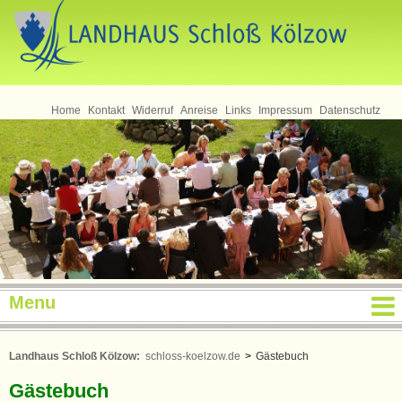
Seminare
Home
Kontakt
Widerruf
Anreise
Links
Impressum
Datenschutz
Menu
Landhaus Schloß Kölzow:
schloss-koelzow.de
>
Gästebuch
Gästebuch