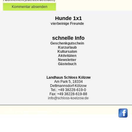
Kommentar absenden
Hunde 1x1
vierbeinige Freunde
schnelle Info
Geschenkgutschein
Kurzurlaub
Kultursalon
Aktivitäten
Newsletter
Gästebuch
Landhaus Schloss Kölzow
Am Park 5, 18334
Dettmannsdorf-Kölzow
Tel.: +49 38228-619-0
Fax: +49 38228-619-88
info@schloss-koelzow.de
© 2015
www.schloss-koelzow.de
- All rights reserved -