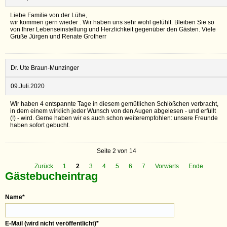
Liebe Familie von der Lühe,
wir kommen gern wieder . Wir haben uns sehr wohl gefühlt. Bleiben Sie so
von Ihrer Lebenseinstellung und Herzlichkeit gegenüber den Gästen. Viele
Grüße Jürgen und Renate Grotherr
Dr. Ute Braun-Munzinger
09.Juli.2020
Wir haben 4 entspannte Tage in diesem gemütlichen Schlößchen verbracht,
in dem einem wirklich jeder Wunsch von den Augen abgelesen - und erfüllt
(!) - wird. Gerne haben wir es auch schon weiterempfohlen: unsere Freunde
haben sofort gebucht.
Seite 2 von 14
Zurück
1
2
3
4
5
6
7
Vorwärts
Ende
Gästebucheintrag
Name
*
E-Mail (wird nicht veröffentlicht)
*