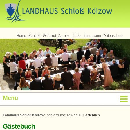
Seminare
Home
Kontakt
Widerruf
Anreise
Links
Impressum
Datenschutz
Menu
Landhaus Schloß Kölzow:
schloss-koelzow.de
>
Gästebuch
Gästebuch