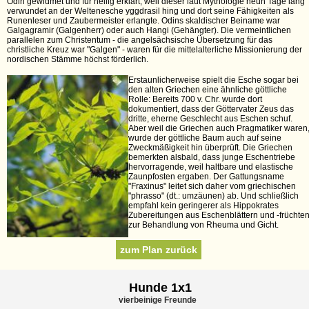
Odin gewidmet und für heilig erklärt, weil dieser laut Mythologie neun Tage lang
verwundet an der Weltenesche yggdrasil hing und dort seine Fähigkeiten als
Runenleser und Zaubermeister erlangte. Odins skaldischer Beiname war
Galgagramir (Galgenherr) oder auch Hangi (Gehängter). Die vermeintlichen
parallelen zum Christentum - die angelsächsische Übersetzung für das
christliche Kreuz war "Galgen" - waren für die mittelalterliche Missionierung der
nordischen Stämme höchst förderlich.
Erstaunlicherweise spielt die Esche sogar bei
den alten Griechen eine ähnliche göttliche
Rolle: Bereits 700 v. Chr. wurde dort
dokumentiert, dass der Göttervater Zeus das
dritte, eherne Geschlecht aus Eschen schuf.
Aber weil die Griechen auch Pragmatiker waren
wurde der göttliche Baum auch auf seine
Zweckmäßigkeit hin überprüft. Die Griechen
bemerkten alsbald, dass junge Eschentriebe
hervorragende, weil haltbare und elastische
Zaunpfosten ergaben. Der Gattungsname
"Fraxinus" leitet sich daher vom griechischen
"phrasso" (dt.: umzäunen) ab. Und schließlich
empfahl kein geringerer als Hippokrates
Zubereitungen aus Eschenblättern und -früchte
zur Behandlung von Rheuma und Gicht.
zum Plan zurück
Hunde 1x1
vierbeinige Freunde