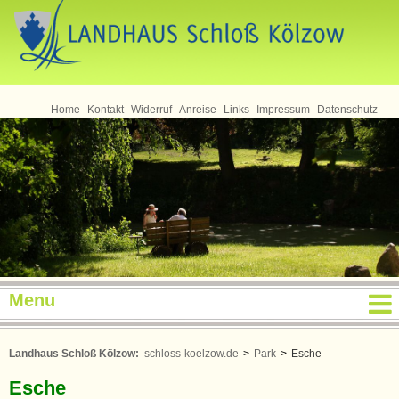
Seminare
Home
Kontakt
Widerruf
Anreise
Links
Impressum
Datenschutz
Menu
Landhaus Schloß Kölzow:
schloss-koelzow.de
>
Park
>
Esche
Esche