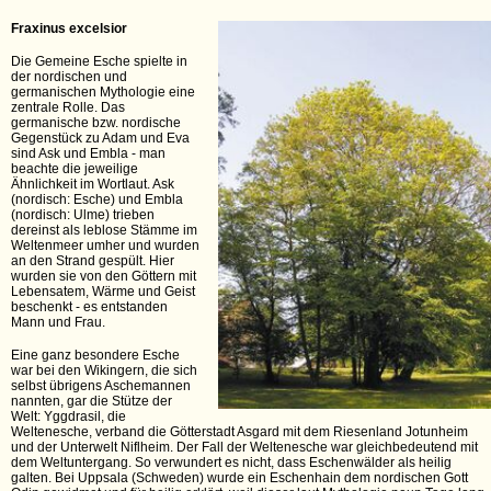
Fraxinus excelsior
Die Gemeine Esche spielte in
der nordischen und
germanischen Mythologie eine
zentrale Rolle. Das
germanische bzw. nordische
Gegenstück zu Adam und Eva
sind Ask und Embla - man
beachte die jeweilige
Ähnlichkeit im Wortlaut. Ask
(nordisch: Esche) und Embla
(nordisch: Ulme) trieben
dereinst als leblose Stämme im
Weltenmeer umher und wurden
an den Strand gespült. Hier
wurden sie von den Göttern mit
Lebensatem, Wärme und Geist
beschenkt - es entstanden
Mann und Frau.
Eine ganz besondere Esche
war bei den Wikingern, die sich
selbst übrigens Aschemannen
nannten, gar die Stütze der
Welt: Yggdrasil, die
Weltenesche, verband die Götterstadt Asgard mit dem Riesenland Jotunheim
und der Unterwelt Niflheim. Der Fall der Weltenesche war gleichbedeutend mit
dem Weltuntergang. So verwundert es nicht, dass Eschenwälder als heilig
galten. Bei Uppsala (Schweden) wurde ein Eschenhain dem nordischen Gott